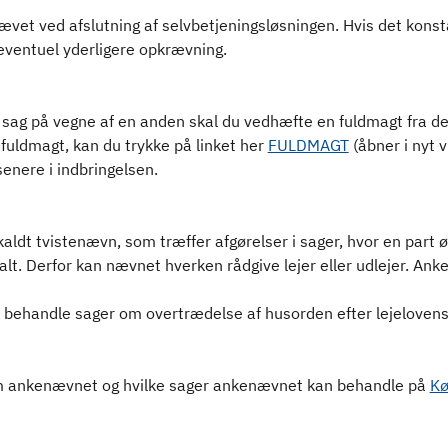
ævet ved afslutning af selvbetjeningsløsningen. Hvis det konstat
ventuel yderligere opkrævning.
n sag på vegne af en anden skal du vedhæfte en fuldmagt fra d
n fuldmagt, kan du trykke på linket her
FULDMAGT
(åbner i nyt 
senere i indbringelsen.
ldt tvistenævn, som træffer afgørelser i sager, hvor en part 
t. Derfor kan nævnet hverken rådgive lejer eller udlejer. Anke
behandle sager om overtrædelse af husorden efter lejelovens 
 ankenævnet og hvilke sager ankenævnet kan behandle på
Kø