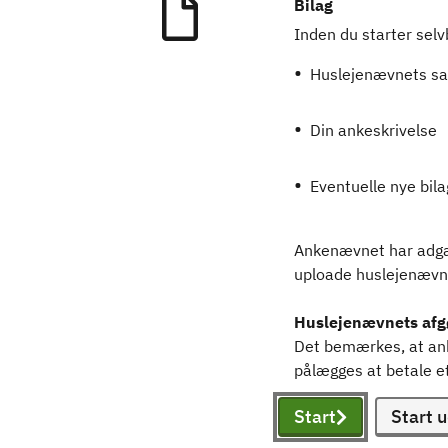
Bilag
Inden du starter selv
Huslejenævnets sa
Din ankeskrivelse
Eventuelle nye bila
Ankenævnet har adgan
uploade huslejenævnet
Huslejenævnets afgø
Det bemærkes, at anke
pålægges at betale et 
Start
Start u