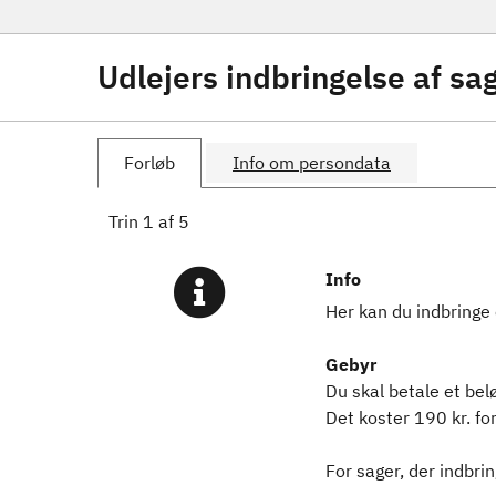
Udlejers indbringelse af s
Forløb
Info om persondata
Trin
1
af
5
Info
Her kan du indbring
Gebyr
Du skal betale et bel
Det koster 190 kr. for
For sager, der indbrin