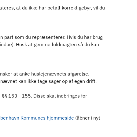
eres, at du ikke har betalt korrekt gebyr, vil du
en part som du repræsenterer. Hvis du har brug
vindue). Husk at gemme fuldmagten så du kan
ønsker at anke huslejenævnets afgørelse.
nævnet kan ikke tage sager op af egen drift.
§§ 153 - 155. Disse skal indbringes for
benhavn Kommunes hjemmeside
(åbner i nyt