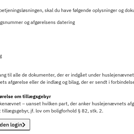
betjeningsløsningen, skal du have følgende oplysninger og dok
gsnummer og afgørelsens datering
g
g til alle de dokumenter, der er indgået under huslejenævnets
s afgørelse eller de indlæg og bilag, der er sendt i forbinde
relse om tillægsgebyr
nævnet – uanset hvilken part, der anker huslejenævnets afgørels
tillægsgebyr, jf. lov om boligforhold § 82, stk. 2.
den login