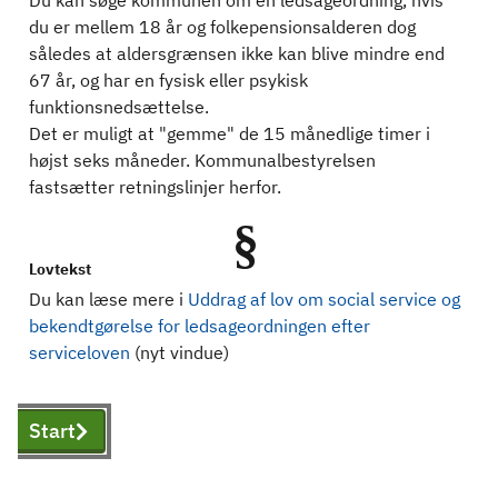
Du kan søge kommunen om en ledsageordning, hvis
du er mellem 18 år og folkepensionsalderen dog
således at aldersgrænsen ikke kan blive mindre end
67 år, og har en fysisk eller psykisk
funktionsnedsættelse.
Det er muligt at "gemme" de 15 månedlige timer i
højst seks måneder. Kommunalbestyrelsen
fastsætter retningslinjer herfor.
§
Lovtekst
Du kan læse mere i
Uddrag af lov om social service og
bekendtgørelse for ledsageordningen efter
serviceloven
(nyt vindue)
Start