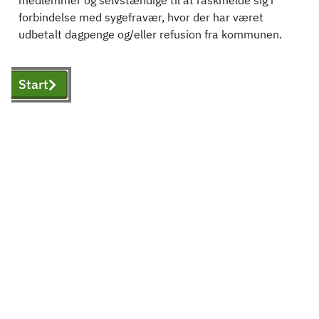
medlemmer og selvstændige til at raskmelde sig i
forbindelse med sygefravær, hvor der har været
udbetalt dagpenge og/eller refusion fra kommunen.
Start