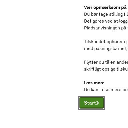
Vær opmærksom på
Du bør tage stilling t
Det gøres ved at log
Pladsanvisningen på 
Tilskuddet ophører i 
med pasningsbarnet, b
Flytter du til en and
skriftligt opsige til
Læs mere
Du kan læse mere om
Start