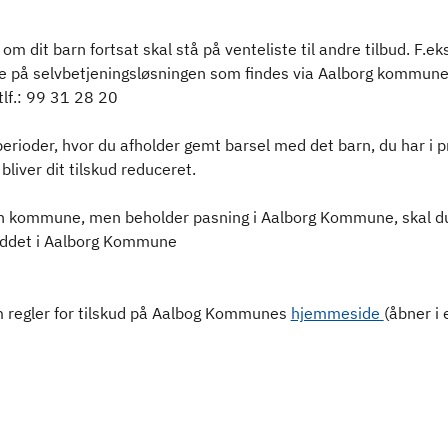
il om dit barn fortsat skal stå på venteliste til andre tilbud. F.e
ge på selvbetjeningsløsningen som findes via Aalborg kommune
tlf.: 99 31 28 20
perioder, hvor du afholder gemt barsel med det barn, du har i pr
liver dit tilskud reduceret.
en kommune, men beholder pasning i Aalborg Kommune, skal du s
skuddet i Aalborg Kommune
 regler for tilskud på Aalbog Kommunes
hjemmeside
(åbner i 