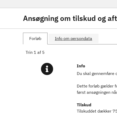
Ansøgning om tilskud og af
Forløb
Info om persondata
Trin
1
af
5
Info
Du skal gennemføre det
Dette forløb gælder 
først ansøgningen nå
Tilskud
Tilskuddet dækker 75%